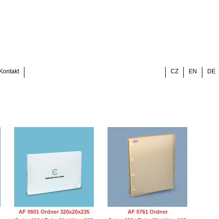
Kontakt
CZ
EN
DE
AF 0601 Ordner 320x20x235
AF 0761 Ordner